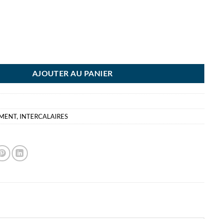
RCALAIRE PRINT A4+ 6P LEITZ EASY WEB PRINT WOW A IMPRIMER - 6
AJOUTER AU PANIER
EMENT
,
INTERCALAIRES