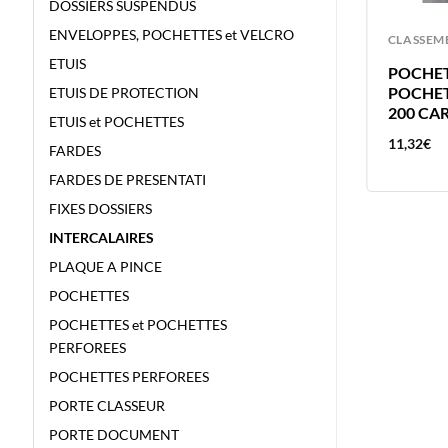
DOSSIERS SUSPENDUS
ENVELOPPES, POCHETTES et VELCRO
CLASSEMENT
CLASSEM
ETUIS
PLAQUE A PINCE BOIS A4 BRONYL
POCHETT
PINCE SUR LE PETIT COTE
POCHET
ETUIS DE PROTECTION
200 CAR
ETUIS et POCHETTES
5,87
€
11,32
€
FARDES
FARDES DE PRESENTATI
FIXES DOSSIERS
INTERCALAIRES
PLAQUE A PINCE
POCHETTES
POCHETTES et POCHETTES
PERFOREES
POCHETTES PERFOREES
PORTE CLASSEUR
PORTE DOCUMENT