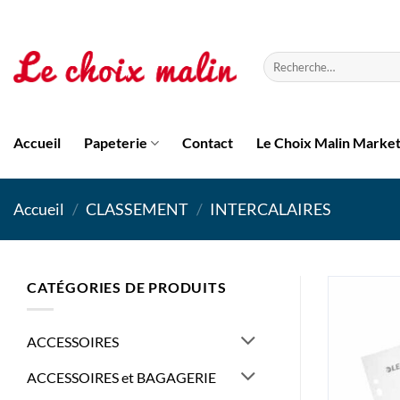
Passer
au
contenu
Recherche
pour :
Accueil
Papeterie
Contact
Le Choix Malin Marke
Accueil
/
CLASSEMENT
/
INTERCALAIRES
CATÉGORIES DE PRODUITS
ACCESSOIRES
ACCESSOIRES et BAGAGERIE