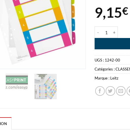
9,15
€
quantité de INTE
UGS :
1242-00
Catégories :
CLASS
Marque :
Leitz
ION