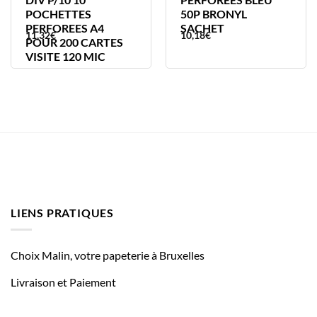
POCHETTES
50P BRONYL
PERFOREES A4
SACHET
11,32
€
10,18
€
POUR 200 CARTES
VISITE 120 MIC
LIENS PRATIQUES
Choix Malin, votre papeterie à Bruxelles
Livraison et Paiement