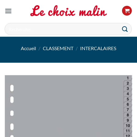
Passer
au
contenu
Recherche
pour :
Accueil
/
CLASSEMENT
/
INTERCALAIRES