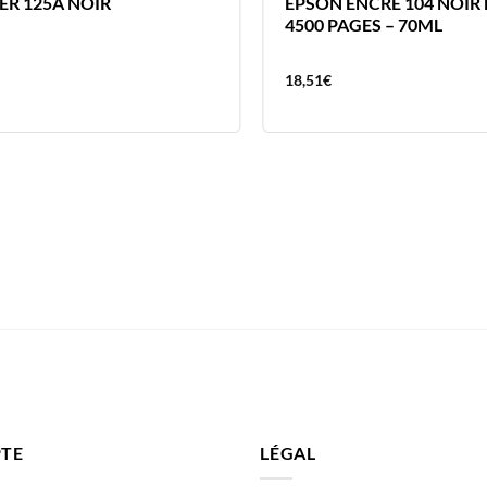
ER 125A NOIR
EPSON ENCRE 104 NOIR
4500 PAGES – 70ML
18,51
€
TE
LÉGAL