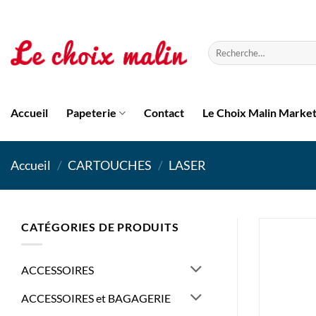
Passer
au
contenu
Recherche
pour :
Accueil
Papeterie
Contact
Le Choix Malin Marke
Accueil
/
CARTOUCHES
/
LASER
CATÉGORIES DE PRODUITS
ACCESSOIRES
ACCESSOIRES et BAGAGERIE