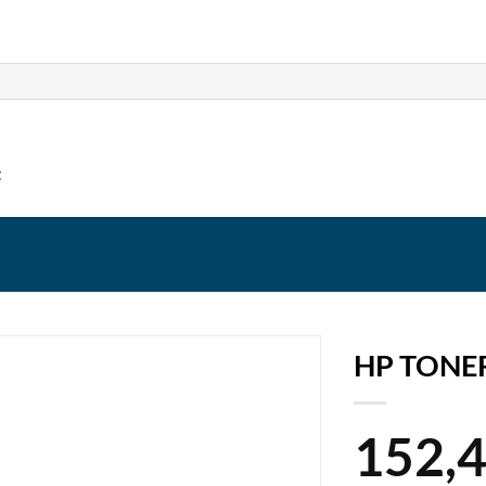
t
HP TONE
152,