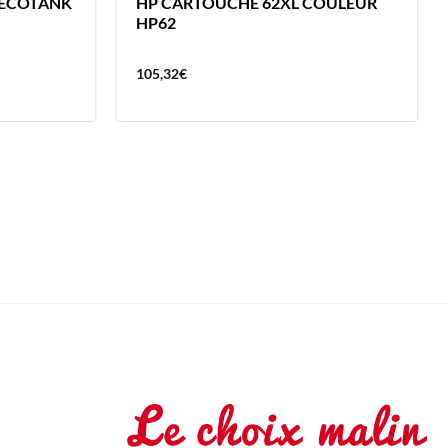
 ECOTANK
HP CARTOUCHE 62XL COULEUR
HP62
105,32
€