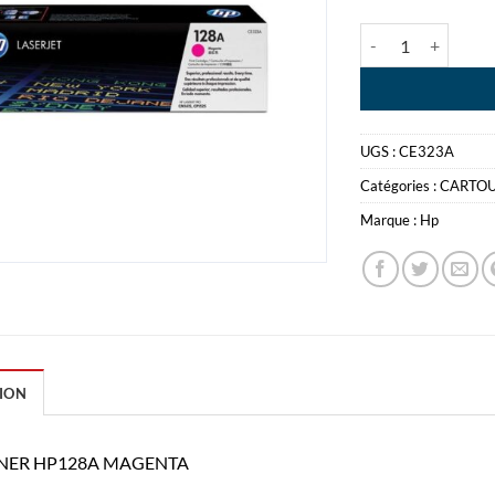
quantité de HP 
UGS :
CE323A
Catégories :
CARTO
Marque :
Hp
ION
NER HP128A MAGENTA