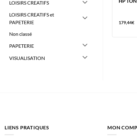
HP CARTOUCHE HP 305XL NOIR
HP TON
LOISIRS CREATIFS
HP305XL
LOISIRS CREATIFS et
PAPETERIE
44,83
€
179,44
€
Non classé
PAPETERIE
VISUALISATION
LIENS PRATIQUES
MON COMP