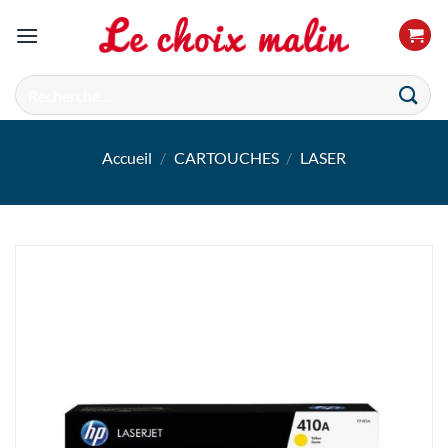
Passer
au
contenu
Recherche
pour :
Accueil
/
CARTOUCHES
/
LASER