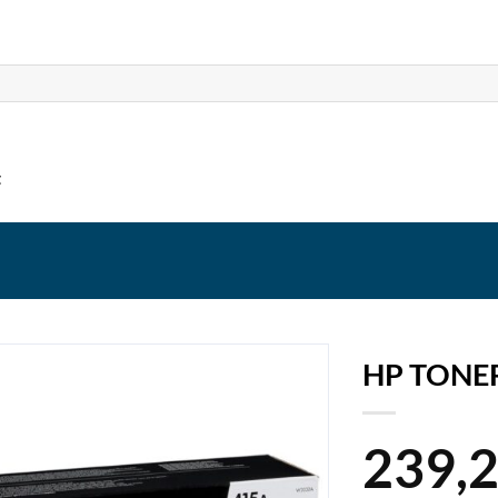
t
HP TONER
239,