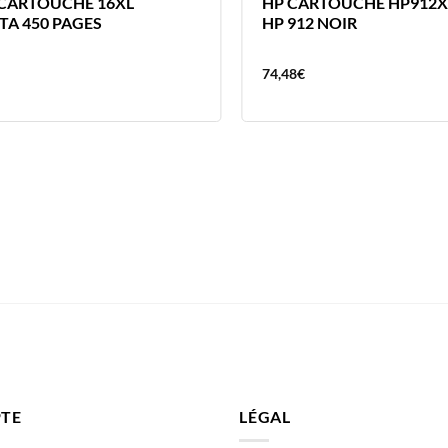
CARTOUCHE 16XL
HP CARTOUCHE HP912X
A 450 PAGES
HP 912 NOIR
74,48
€
TE
LÉGAL