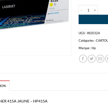
quantité de HP T
UGS :
W2032A
Catégories :
CARTO
Marque :
Hp
ION
NER 415A JAUNE – HP415A