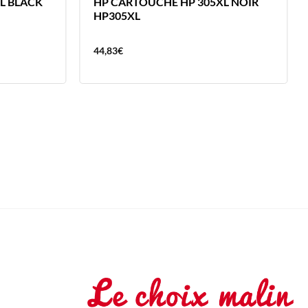
L BLACK
HP CARTOUCHE HP 305XL NOIR
HP305XL
44,83
€