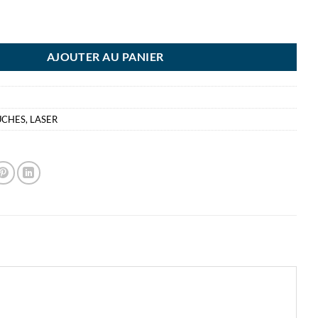
ONER 415A JAUNE - HP415A
AJOUTER AU PANIER
UCHES
,
LASER