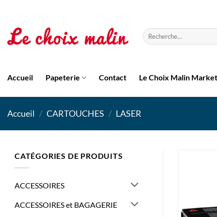
Passer
au
contenu
Recherche
pour :
Accueil
Papeterie
Contact
Le Choix Malin Marke
Accueil
/
CARTOUCHES
/
LASER
CATÉGORIES DE PRODUITS
ACCESSOIRES
ACCESSOIRES et BAGAGERIE