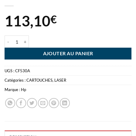
113,10
€
quantité de HP TONER 205A NOIR 1100 PAGES
AJOUTER AU PANIER
UGS :
CF530A
Catégories :
CARTOUCHES
,
LASER
Marque :
Hp