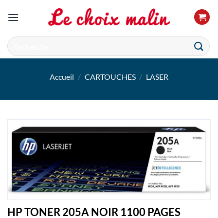
Passer
au
contenu
Recherche
pour :
Accueil
/
CARTOUCHES
/
LASER
HP TONER 205A NOIR 1100 PAGES