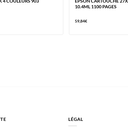
K 4 COULEURS 903
EPSON CARTOUCHE 27X
10.4ML 1100 PAGES
59,84
€
TE
LÉGAL