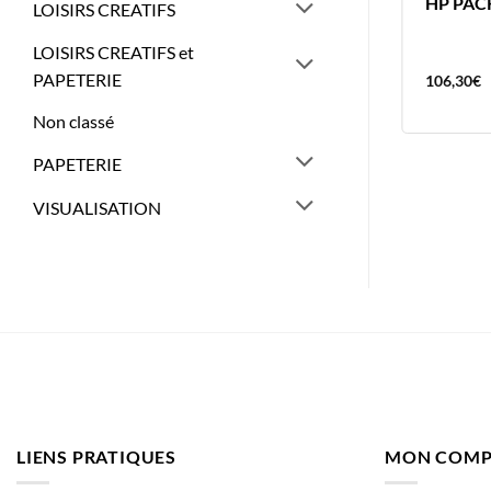
HP CARTOUCHE HP912XL CYAN
HP PAC
LOISIRS CREATIFS
HP 912XL
LOISIRS CREATIFS et
PAPETERIE
39,17
€
106,30
€
Non classé
PAPETERIE
VISUALISATION
LIENS PRATIQUES
MON COMP