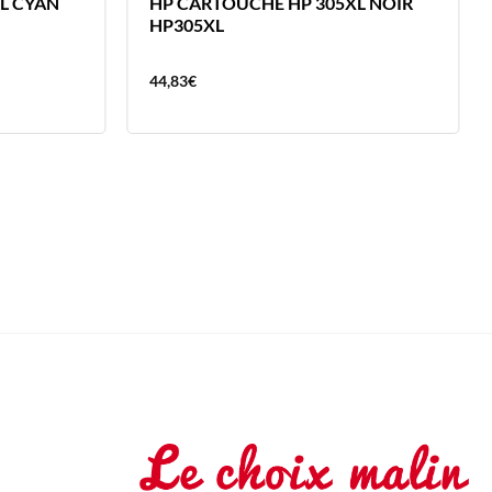
L CYAN
HP CARTOUCHE HP 305XL NOIR
HP305XL
44,83
€