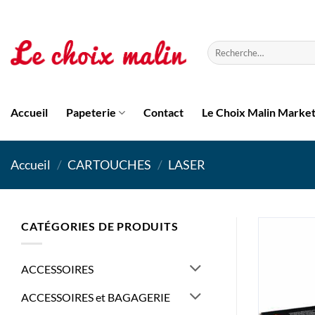
Passer
au
contenu
Recherche
pour :
Accueil
Papeterie
Contact
Le Choix Malin Marke
Accueil
/
CARTOUCHES
/
LASER
CATÉGORIES DE PRODUITS
ACCESSOIRES
ACCESSOIRES et BAGAGERIE