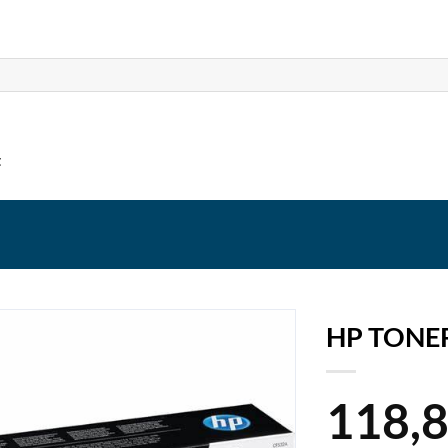
t
HP TONE
118,