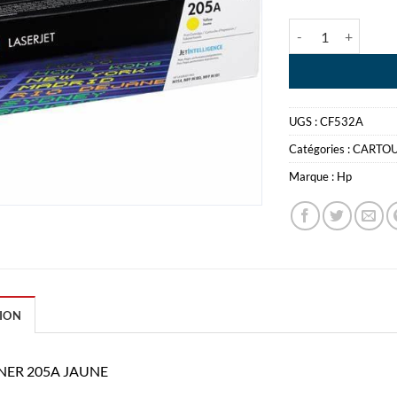
quantité de HP T
UGS :
CF532A
Catégories :
CARTO
Marque :
Hp
ION
NER 205A JAUNE