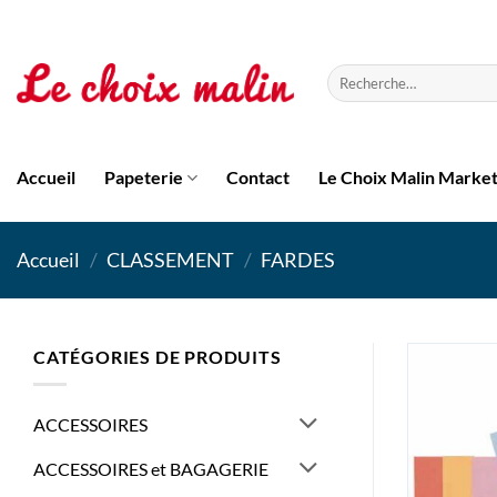
Passer
au
contenu
Recherche
pour :
Accueil
Papeterie
Contact
Le Choix Malin Marke
Accueil
/
CLASSEMENT
/
FARDES
CATÉGORIES DE PRODUITS
ACCESSOIRES
ACCESSOIRES et BAGAGERIE