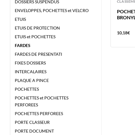
CLASSEMENT
CLASSEM
DOSSIERS SUSPENDUS
ENVELOPPES, POCHETTES et VELCRO
ETUI BRONYL 305X215MM – A4
POCHET
DIN A4 – 180 MICRONS ETUI DE
BRONYL
ETUIS
PROTECTION
ETUIS DE PROTECTION
1,58
€
10,18
€
ETUIS et POCHETTES
FARDES
FARDES DE PRESENTATI
FIXES DOSSIERS
INTERCALAIRES
PLAQUE A PINCE
POCHETTES
POCHETTES et POCHETTES
PERFOREES
POCHETTES PERFOREES
PORTE CLASSEUR
PORTE DOCUMENT