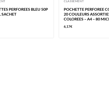
ENT
CLASSEMENT
TES PERFOREES BLEU 50P
POCHETTE PERFOREE C
 SACHET
20 COULEURS ASSORTIE
COLOREES – A4 – 80 MI
6,17
€