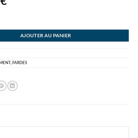
7
€
ES CHEMISE 80G BLEUE P250 ESSELETE BORDS EGAUX 22x31
AJOUTER AU PANIER
EMENT
,
FARDES