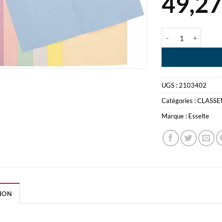
49,2
quantité de FARD
UGS :
2103402
Catégories :
CLASS
Marque :
Esselte
ION