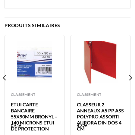
PRODUITS SIMILAIRES
CLASSEMENT
CLASSEMENT
ETUI CARTE
CLASSEUR 2
BANCAIRE
ANNEAUX A5 PP ASS
55X90MM BRONYL –
POLYPRO ASSORTI
140 MICRONS ETUI
AURORA DIN DOS 4
0,51
€
4,32
€
DE PROTECTION
CM