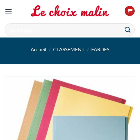
Passer
au
contenu
Recherche
pour :
Accueil
/
CLASSEMENT
/
FARDES