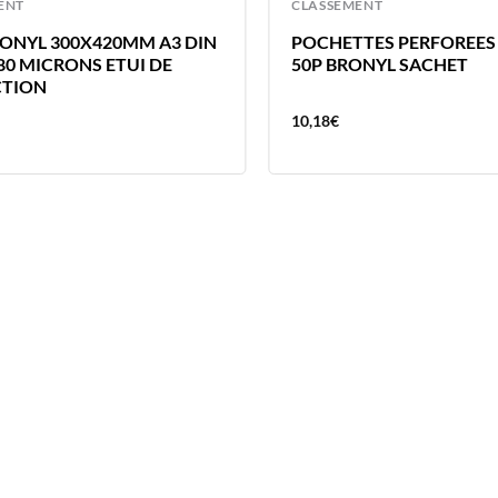
ENT
CLASSEMENT
RONYL 300X420MM A3 DIN
POCHETTES PERFOREES
180 MICRONS ETUI DE
50P BRONYL SACHET
CTION
10,18
€