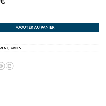
2
€
ES CHEMISE 180G VERT ESSELTE BORDS EGAUX 22X31 P100
AJOUTER AU PANIER
EMENT
,
FARDES