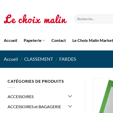
Passer
au
contenu
Recherche
pour :
Accueil
Papeterie
Contact
Le Choix Malin Marke
Accueil
/
CLASSEMENT
/
FARDES
CATÉGORIES DE PRODUITS
ACCESSOIRES
ACCESSOIRES et BAGAGERIE