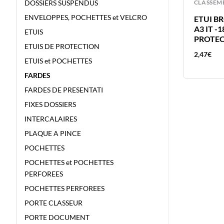
CLASSEMENT
CLASSEM
DOSSIERS SUSPENDUS
ENVELOPPES, POCHETTES et VELCRO
POCHETTES PERFOREES A4 PAR
ETUI B
4
100 ESSELTE- EN SACHET CELLO
A3 IT -
ETUIS
100 TRANSPARENTES
PROTE
ETUIS DE PROTECTION
6,48
€
2,47
€
ETUIS et POCHETTES
FARDES
FARDES DE PRESENTATI
FIXES DOSSIERS
INTERCALAIRES
PLAQUE A PINCE
POCHETTES
POCHETTES et POCHETTES
PERFOREES
POCHETTES PERFOREES
PORTE CLASSEUR
PORTE DOCUMENT