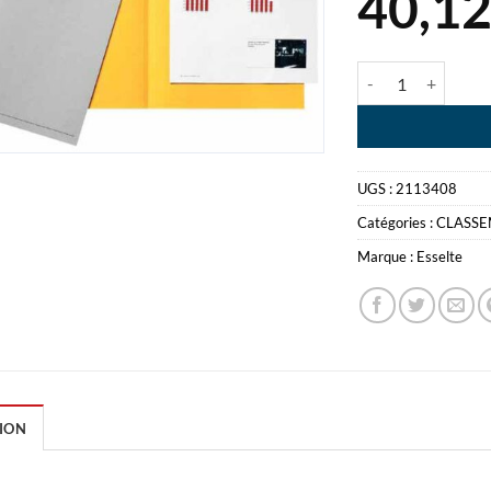
40,1
quantité de FARD
UGS :
2113408
Catégories :
CLASS
Marque :
Esselte
ION