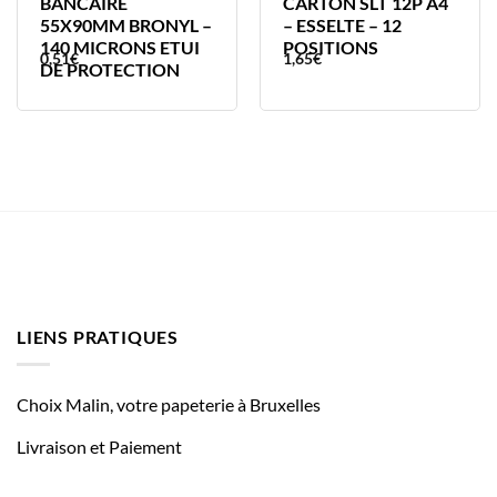
BANCAIRE
CARTON SLT 12P A4
55X90MM BRONYL –
– ESSELTE – 12
140 MICRONS ETUI
POSITIONS
0,51
€
1,65
€
DE PROTECTION
LIENS PRATIQUES
Choix Malin, votre papeterie à Bruxelles
Livraison et Paiement