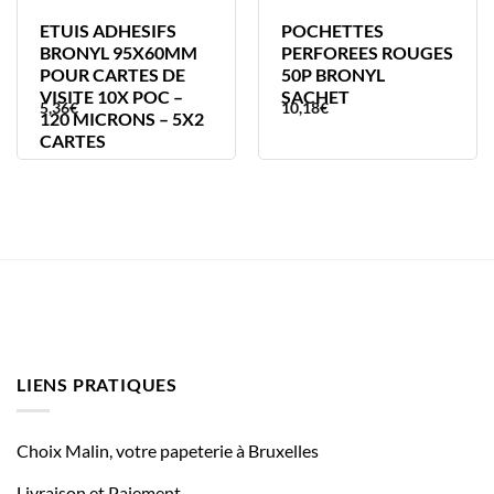
ETUIS ADHESIFS
POCHETTES
BRONYL 95X60MM
PERFOREES ROUGES
POUR CARTES DE
50P BRONYL
VISITE 10X POC –
SACHET
5,36
€
10,18
€
120 MICRONS – 5X2
CARTES
LIENS PRATIQUES
Choix Malin, votre papeterie à Bruxelles
Livraison et Paiement