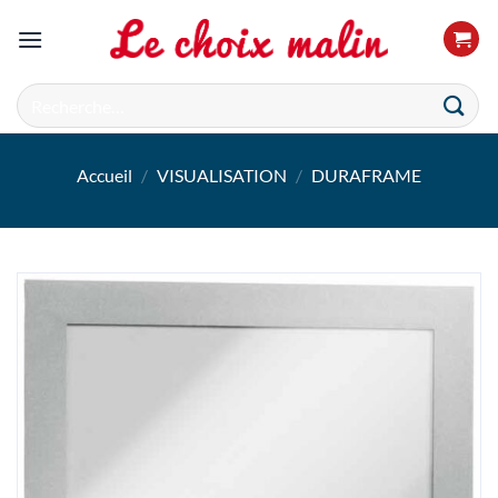
Passer
au
contenu
Recherche
pour :
Accueil
/
VISUALISATION
/
DURAFRAME