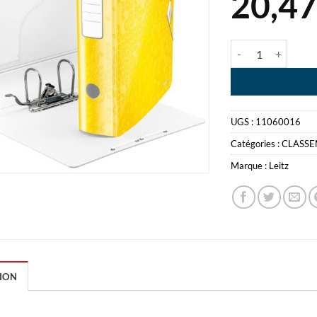
20,4
quantité de CLAS
UGS :
11060016
Catégories :
CLASS
Marque :
Leitz
ION