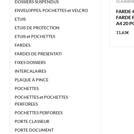
CLASSEMENT
CLASSEM
DOSSIERS SUSPENDUS
ENVELOPPES, POCHETTES et VELCRO
ETUI BRONYL 420X300MM DIN A3
FARDE 
FR – 180 MICRONS ETUI DE
FARDE 
ETUIS
PROTECTION
A4 20 
ETUIS DE PROTECTION
2,47
€
11,63
€
ETUIS et POCHETTES
FARDES
FARDES DE PRESENTATI
FIXES DOSSIERS
INTERCALAIRES
PLAQUE A PINCE
POCHETTES
POCHETTES et POCHETTES
PERFOREES
POCHETTES PERFOREES
PORTE CLASSEUR
PORTE DOCUMENT