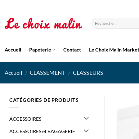
Passer
au
contenu
Recherche
pour :
Accueil
Papeterie
Contact
Le Choix Malin Marke
Accueil
/
CLASSEMENT
/
CLASSEURS
CATÉGORIES DE PRODUITS
ACCESSOIRES
ACCESSOIRES et BAGAGERIE