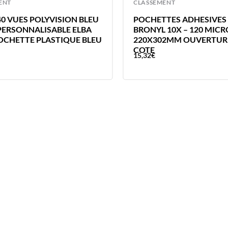
ENT
CLASSEMENT
40 VUES POLYVISION BLEU
POCHETTES ADHESIVES
PERSONNALISABLE ELBA
BRONYL 10X – 120 MICR
POCHETTE PLASTIQUE BLEU
220X302MM OUVERTURE
COTE
15,32
€