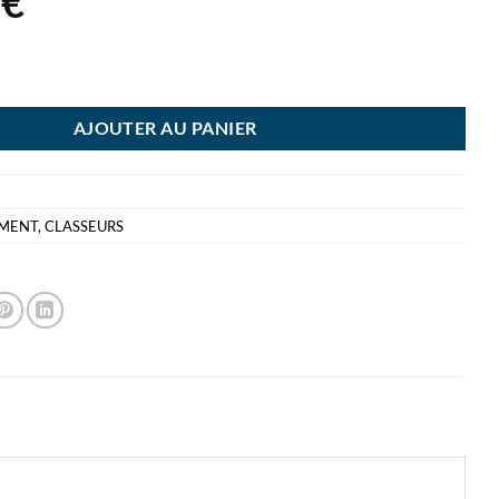
7
€
SEUR WOW 82MM JAUNE CLASSEUR A LEVIER LEITZ ACTIVE
AJOUTER AU PANIER
EMENT
,
CLASSEURS