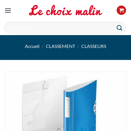
Passer
au
contenu
Recherche
pour :
Accueil
/
CLASSEMENT
/
CLASSEURS