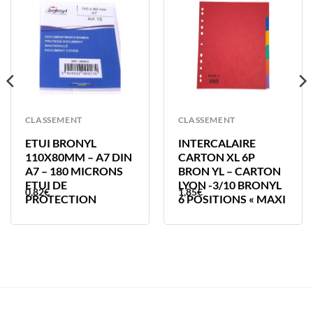
CLASSEMENT
CLASSEMENT
ETUI BRONYL
INTERCALAIRE
110X80MM – A7 DIN
CARTON XL 6P
A7 – 180 MICRONS
BRON YL – CARTON
ETUI DE
LYON -3/10 BRONYL
0,82
€
1,85
€
PROTECTION
6 POSITIONS « MAXI