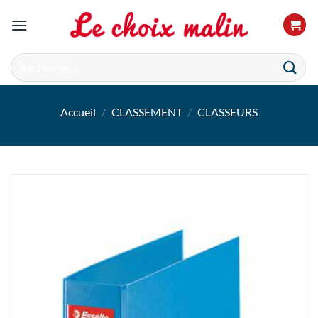
Passer
au
contenu
Recherche
pour :
Accueil
/
CLASSEMENT
/
CLASSEURS