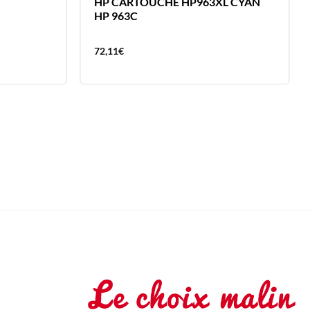
HP CARTOUCHE HP963XL CYAN
HP 963C
72,11
€