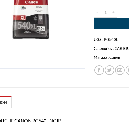
quantité de CAR
UGS :
PG540L
Catégories :
CARTO
Marque :
Canon
ION
UCHE CANON PG540L NOIR