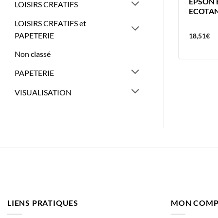
HP TONER HP125A MAGENTA
EPSON 
LOISIRS CREATIFS
1400 PAGES
ECOTAN
LOISIRS CREATIFS et
PAPETERIE
164,92
€
18,51
€
Non classé
PAPETERIE
VISUALISATION
LIENS PRATIQUES
MON COMP