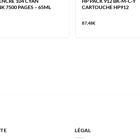
ENCRE 104 CYAN
HP PACK 912 BK-M-C-Y
K 7500 PAGES – 65ML
CARTOUCHE HP912
87,48
€
TE
LÉGAL