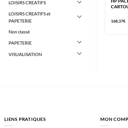
HP CARTOUCHE HP963XL CYAN
HP PAC
LOISIRS CREATIFS
HP 963C
CARTOU
LOISIRS CREATIFS et
PAPETERIE
72,11
€
168,37
€
Non classé
PAPETERIE
VISUALISATION
LIENS PRATIQUES
MON COMP