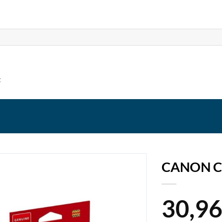
t
CANON C
30,9