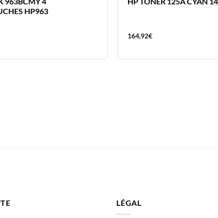
K 963BCMY 4
HP TONER 125A CYAN 1
CHES HP963
164,92
€
TE
LÉGAL