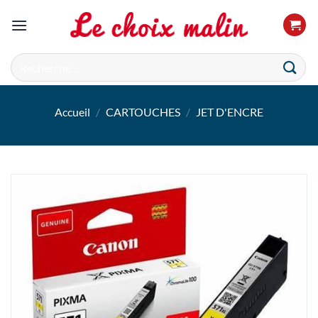
Passer
au
contenu
Recherche
pour :
Accueil
/
CARTOUCHES
/
JET D'ENCRE