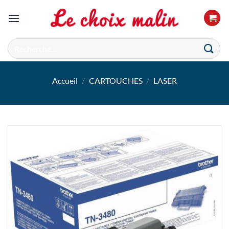
Passer
au
contenu
Recherche
pour :
Accueil
/
CARTOUCHES
/
LASER