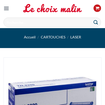
Passer
au
contenu
Recherche
pour :
Accueil
/
CARTOUCHES
/
LASER