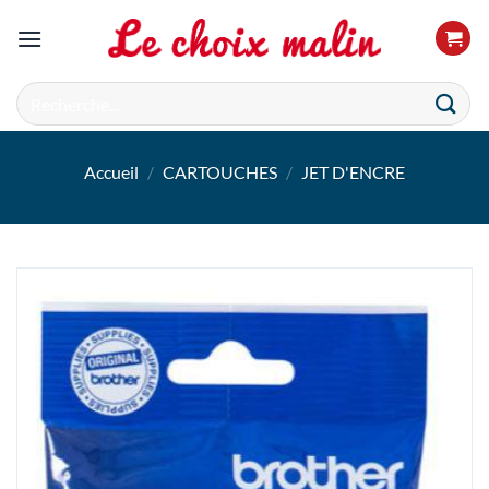
Passer
au
contenu
Recherche
pour :
Accueil
/
CARTOUCHES
/
JET D'ENCRE