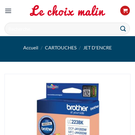
Passer
au
contenu
Recherche
pour :
Accueil
/
CARTOUCHES
/
JET D'ENCRE