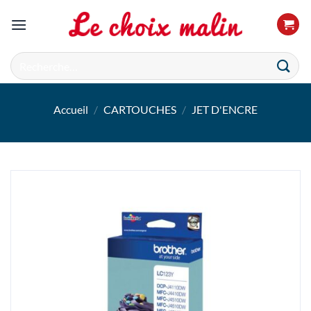
Passer
au
contenu
Recherche
pour :
Accueil
/
CARTOUCHES
/
JET D'ENCRE