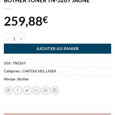
BOTHER TONER TN-326Y JAUNE
259,88
€
quantité de BOTHER TONER TN-326Y JAUNE
AJOUTER AU PANIER
UGS :
TN326Y
Catégories :
CARTOUCHES
,
LASER
Marque :
Brother