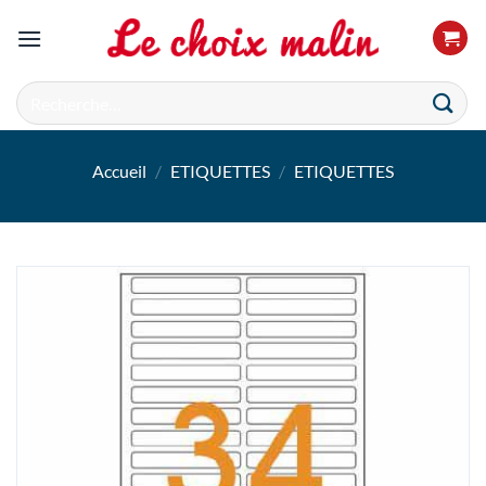
Passer
au
contenu
Recherche
pour :
Accueil
/
ETIQUETTES
/
ETIQUETTES