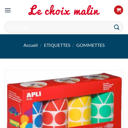
Passer
au
contenu
Recherche
pour :
Accueil
/
ETIQUETTES
/
GOMMETTES