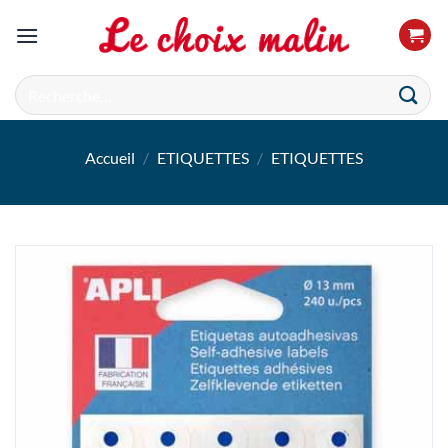
Passer
au
contenu
Recherche
pour :
Accueil
/
ETIQUETTES
/
ETIQUETTES