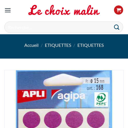
Passer
au
contenu
Recherche
pour :
Accueil
/
ETIQUETTES
/
ETIQUETTES