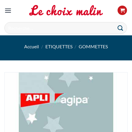
Passer
au
contenu
Recherche
pour :
Accueil
/
ETIQUETTES
/
GOMMETTES