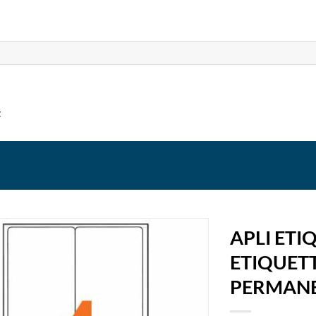
t
APLI ET
ETIQUET
PERMAN