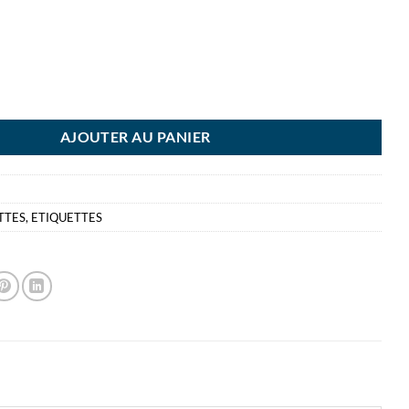
I ETIQUETTE BLANCHE 38X58MM 28 ETIQUETTES PAR POCHETTE CO
AJOUTER AU PANIER
TTES
,
ETIQUETTES