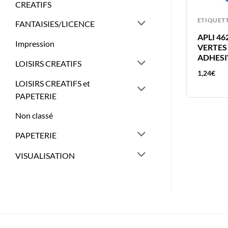
CREATIFS
ETIQUETTES
ETIQUET
FANTAISIES/LICENCE
F
APLI ETIQUETTE BLANCHE
APLI 4
Impression
34X75MM 15 ETIQUETTES PAR
VERTES
POCHETTE COLLAGE NON
ADHESI
LOISIRS CREATIFS
PERMANENT
1,24
€
1,24
€
LOISIRS CREATIFS et
PAPETERIE
Non classé
PAPETERIE
VISUALISATION