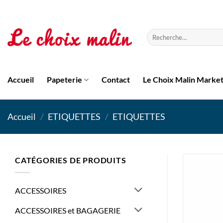
Passer
au
contenu
Recherche
pour :
Accueil
Papeterie
Contact
Le Choix Malin Marke
Accueil
/
ETIQUETTES
/
ETIQUETTES
CATÉGORIES DE PRODUITS
ACCESSOIRES
ACCESSOIRES et BAGAGERIE