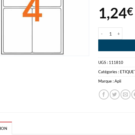
1,24
€
quantité de APL
UGS :
111810
Catégories :
ETIQUE
Marque :
Apli
ION