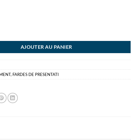
UM A4 200 VUES EXACOMPTA POLYPRO - PORTE-VUES FARDE DE PRE
AJOUTER AU PANIER
EMENT
,
FARDES DE PRESENTATI