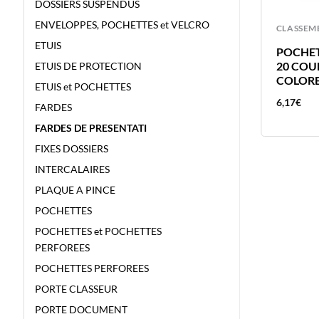
DOSSIERS SUSPENDUS
ENVELOPPES, POCHETTES et VELCRO
CLASSEMENT
CLASSEM
ETUIS
INTERCALAIRE CARTON SLT 6P A4
POCHET
ESSELTE – 6 POSITIONS
20 COU
ETUIS DE PROTECTION
COLORE
ETUIS et POCHETTES
1,14
€
6,17
€
FARDES
FARDES DE PRESENTATI
FIXES DOSSIERS
INTERCALAIRES
PLAQUE A PINCE
POCHETTES
POCHETTES et POCHETTES
PERFOREES
POCHETTES PERFOREES
PORTE CLASSEUR
PORTE DOCUMENT