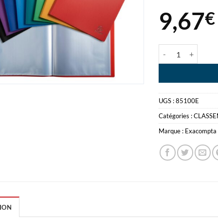
9,67
€
quantité de ALB
UGS :
85100E
Catégories :
CLASS
Marque :
Exacompta
ION