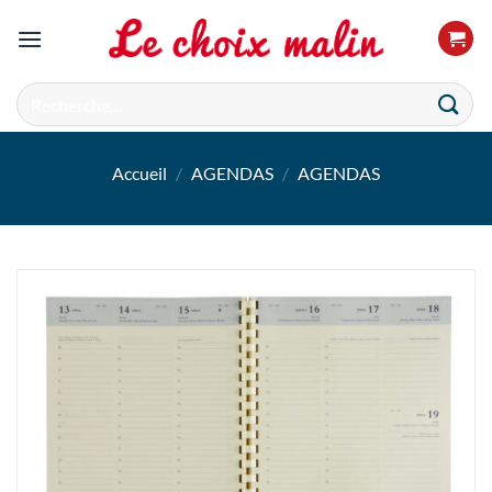
Passer
au
contenu
Recherche
pour :
Accueil
/
AGENDAS
/
AGENDAS