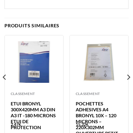
PRODUITS SIMILAIRES
CLASSEMENT
CLASSEMENT
ETUI BRONYL
POCHETTES
300X420MM A3 DIN
ADHESIVES A4
A3 IT -180 MICRONS
BRONYL 10X – 120
ETUI DE
MICRONS –
2,47
€
15,32
€
PROTECTION
220X302MM