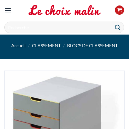
Passer
au
contenu
Recherche
pour :
Accueil
/
CLASSEMENT
/
BLOCS DE CLASSEMENT