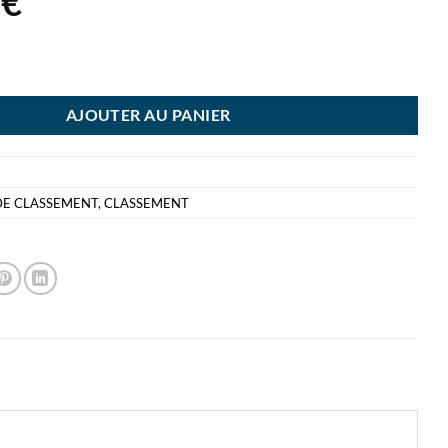
8
€
COLOR 3 TIROIRS DURABLE BLOC DE CLASSEMENT - MODULE
AJOUTER AU PANIER
DE CLASSEMENT
,
CLASSEMENT