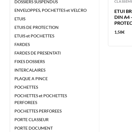
CLASSEMENT
CLASSEM
DOSSIERS SUSPENDUS
ENVELOPPES, POCHETTES et VELCRO
CLASSEUR 2 ANNEAUX A5 PP ASS
ETUI B
POLYPRO ASSORTI AURORA DIN
DIN A4 
ETUIS
DOS 4 CM
PROTE
ETUIS DE PROTECTION
4,32
€
1,58
€
ETUIS et POCHETTES
FARDES
FARDES DE PRESENTATI
FIXES DOSSIERS
INTERCALAIRES
PLAQUE A PINCE
POCHETTES
POCHETTES et POCHETTES
PERFOREES
POCHETTES PERFOREES
PORTE CLASSEUR
PORTE DOCUMENT