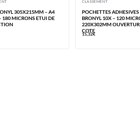
ENT
CLASSEMENT
RONYL 305X215MM – A4
POCHETTES ADHESIVES
– 180 MICRONS ETUI DE
BRONYL 10X – 120 MICR
CTION
220X302MM OUVERTURE
COTE
15,32
€