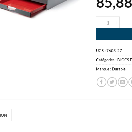
85,8
quantité de VARI
UGS :
7603-27
Catégories :
BLOCS 
Marque :
Durable
ION