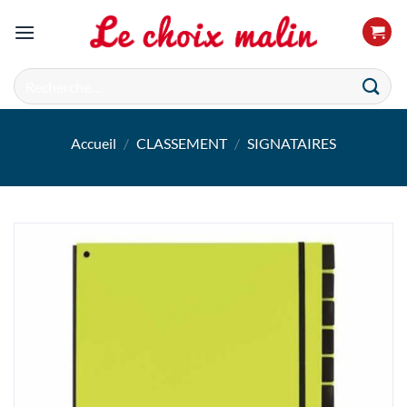
Passer
au
contenu
Recherche
pour :
Accueil
/
CLASSEMENT
/
SIGNATAIRES