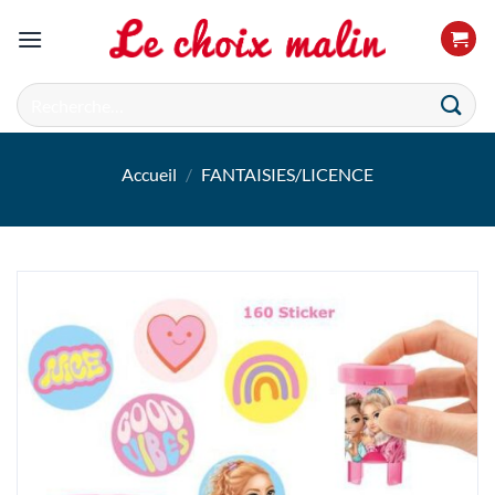
Passer
au
contenu
Recherche
pour :
Accueil
/
FANTAISIES/LICENCE