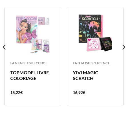
FANTAISIES/LICENCE
FANTAISIES/LICENCE
TOPMODEL LIVRE
YLVI MAGIC
COLORIAGE
SCRATCH
15,22
€
16,92
€