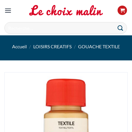
Passer
au
contenu
Recherche
pour :
Accueil
/
LOISIRS CREATIFS
/
GOUACHE TEXTILE