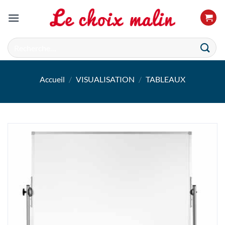
Passer
au
contenu
Recherche
pour :
Accueil
/
VISUALISATION
/
TABLEAUX