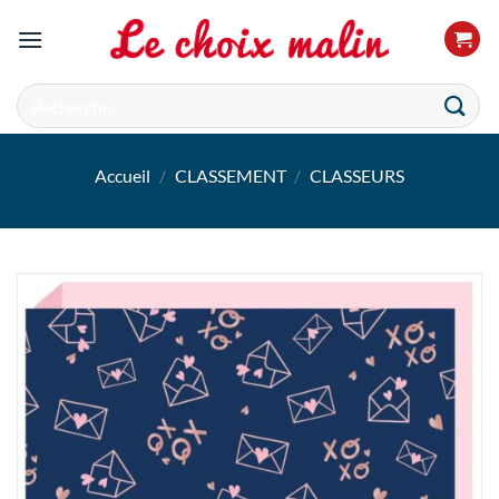
Passer
au
contenu
Recherche
pour :
Accueil
/
CLASSEMENT
/
CLASSEURS