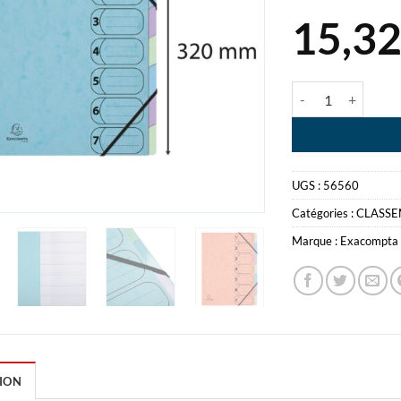
15,3
quantité de SIG
UGS :
56560
Catégories :
CLASS
Marque :
Exacompta
ION