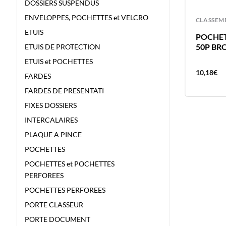
DOSSIERS SUSPENDUS
ENVELOPPES, POCHETTES et VELCRO
CLASSEMENT
CLASSEM
ETUIS
POCHETTES PERFOREES BLEU 50P
POCHET
BRONYL SACHET
50P BR
ETUIS DE PROTECTION
ETUIS et POCHETTES
10,18
€
10,18
€
FARDES
FARDES DE PRESENTATI
FIXES DOSSIERS
INTERCALAIRES
PLAQUE A PINCE
POCHETTES
POCHETTES et POCHETTES
PERFOREES
POCHETTES PERFOREES
PORTE CLASSEUR
PORTE DOCUMENT