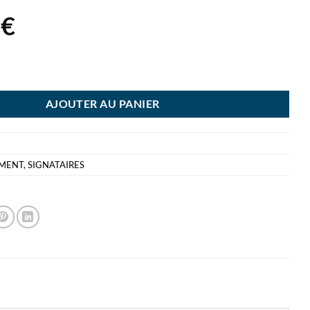
2
€
NATAIRE EXACOMPTA AQUAREL 7 COMPARTIMENTS - COULEURS ASSO
AJOUTER AU PANIER
EMENT
,
SIGNATAIRES