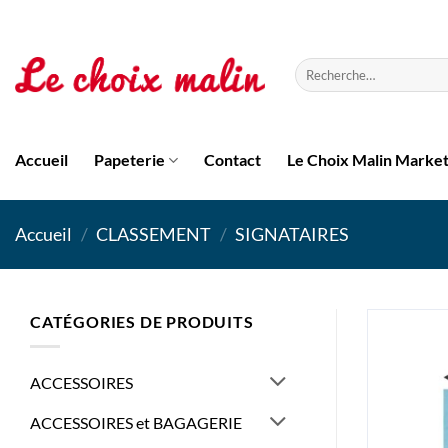
Passer
au
contenu
Recherche
pour :
Accueil
Papeterie
Contact
Le Choix Malin Marke
Accueil
/
CLASSEMENT
/
SIGNATAIRES
CATÉGORIES DE PRODUITS
ACCESSOIRES
ACCESSOIRES et BAGAGERIE