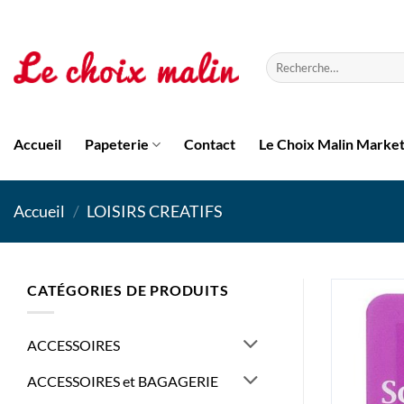
Passer
au
contenu
Recherche
pour :
Accueil
Papeterie
Contact
Le Choix Malin Marke
Accueil
/
LOISIRS CREATIFS
CATÉGORIES DE PRODUITS
ACCESSOIRES
ACCESSOIRES et BAGAGERIE