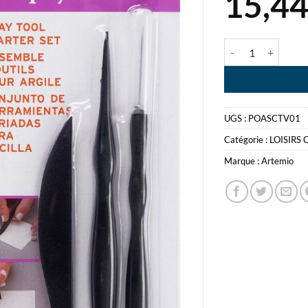
15,4
quantité de SCULP
UGS :
POASCTV01
Catégorie :
LOISIRS 
Marque :
Artemio