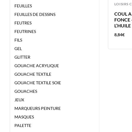
LOISIRS CREATIFS
LOISIRS 
FEUILLES
C
COUL A L’HUILE 40ML ROUGE
COUL A
FEUILLES DE DESSINS
E
CADMIUM CLAIR – VAN GOGH –
FONCE 
FEUTRES
COULEUR A L’HUILE
L’HUILE
FEUTRINES
11,93
€
8,84
€
FILS
GEL
GLITTER
GOUACHE ACRYLIQUE
GOUACHE TEXTILE
GOUACHE TEXTILE SOIE
GOUACHES
JEUX
MARQUEURS PEINTURE
MASQUES
PALETTE