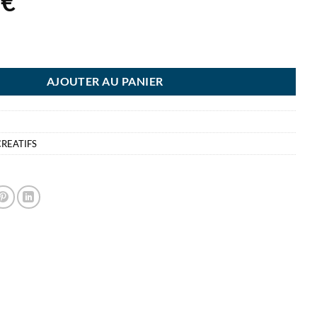
4
€
EY SET D'OUTILS POUR PATE ET ARGILE
AJOUTER AU PANIER
CREATIFS