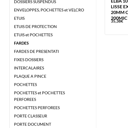
PLAQUE A PINCE BOIS A5 BRONYL
ELBA 10
DOSSIERS SUSPENDUS
PINCE SUR LE PETIT COTE
LISSE 
ENVELOPPES, POCHETTES et VELCRO
20MM C
200MIC
ETUIS
4,22
€
35,38
€
ETUIS DE PROTECTION
ETUIS et POCHETTES
FARDES
FARDES DE PRESENTATI
FIXES DOSSIERS
INTERCALAIRES
PLAQUE A PINCE
POCHETTES
POCHETTES et POCHETTES
PERFOREES
POCHETTES PERFOREES
PORTE CLASSEUR
PORTE DOCUMENT