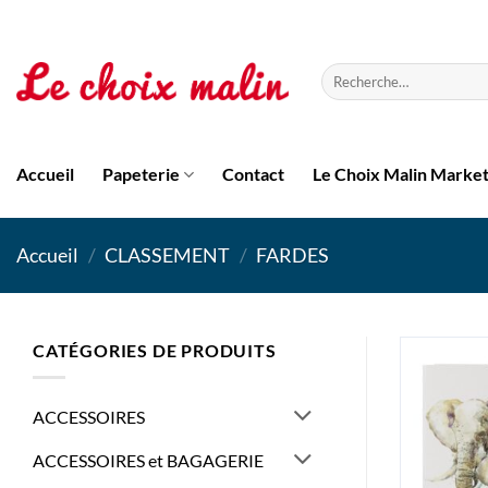
Passer
au
contenu
Recherche
pour :
Accueil
Papeterie
Contact
Le Choix Malin Marke
Accueil
/
CLASSEMENT
/
FARDES
CATÉGORIES DE PRODUITS
ACCESSOIRES
ACCESSOIRES et BAGAGERIE