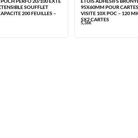
 POCH PERFO 20/100 EXTE
ETUIS ADHESIFS BRONY
EXTENSIBLE SOUFFLET
95X60MM POUR CARTES
APACITE 200 FEUILLES –
VISITE 10X POC – 120 M
5X2 CARTES
5,36
€