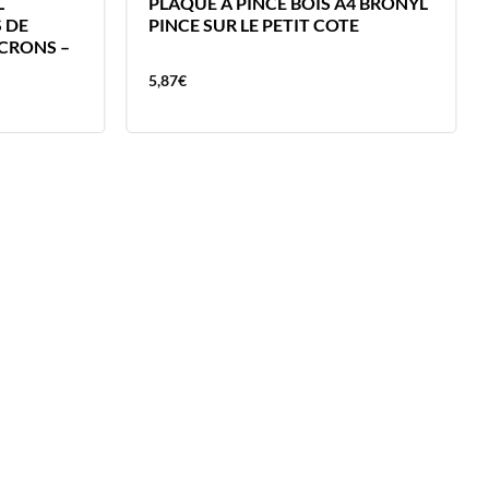
L
PLAQUE A PINCE BOIS A4 BRONYL
 DE
PINCE SUR LE PETIT COTE
ICRONS –
5,87
€