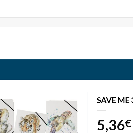
t
SAVE ME 
5,36
€