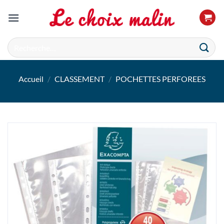
Passer
au
contenu
Recherche
pour :
Accueil
/
CLASSEMENT
/
POCHETTES PERFOREES