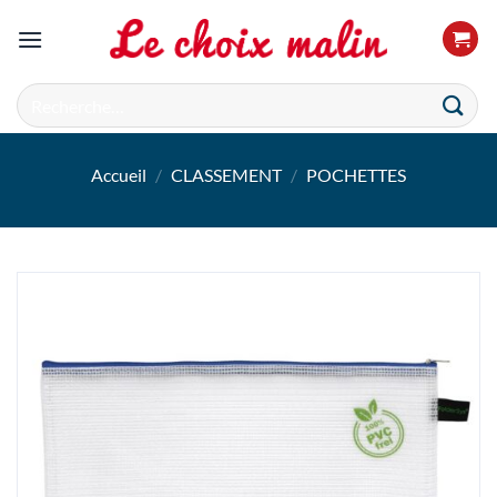
Passer
au
contenu
Recherche
pour :
Accueil
/
CLASSEMENT
/
POCHETTES