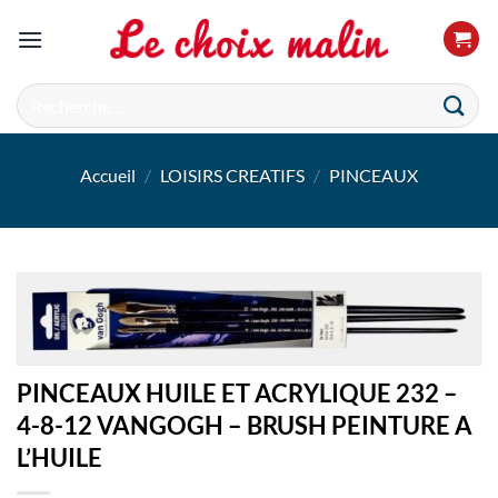
Passer
au
contenu
Recherche
pour :
Accueil
/
LOISIRS CREATIFS
/
PINCEAUX
PINCEAUX HUILE ET ACRYLIQUE 232 –
4-8-12 VANGOGH – BRUSH PEINTURE A
L’HUILE