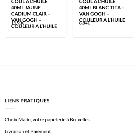
COUL A L’HUILE
COUL A L’HUILE
40ML JAUNE
40ML BLANC TITA –
CADIUM CLAIR –
VAN GOGH –
VAN GOGH –
COULEUR A L’HUILE
11,93
€
8,84
€
COULEUR A L’HUILE
LIENS PRATIQUES
Choix Malin, votre papeterie à Bruxelles
Livraison et Paiement