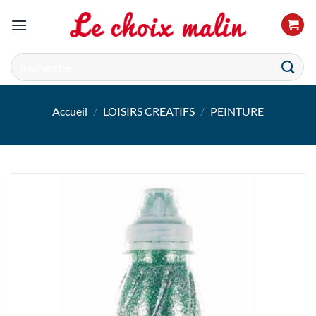
Passer
au
contenu
Recherche
pour :
Accueil
/
LOISIRS CREATIFS
/
PEINTURE