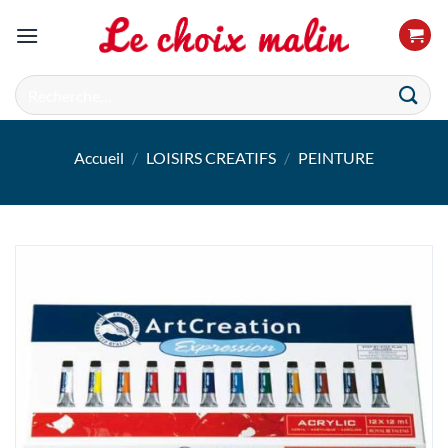
Passer
au
contenu
Recherche
pour :
Accueil
/
LOISIRS CREATIFS
/
PEINTURE